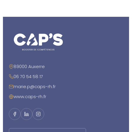
89000 Auxerre
06 70 54 58 17
marie.p@caps-rh.fr
www.caps-rh.fr