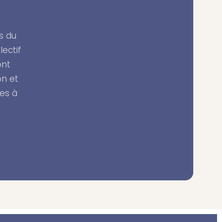
s du
ectif
ont
on et
es à