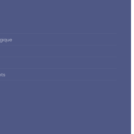
gique
nts