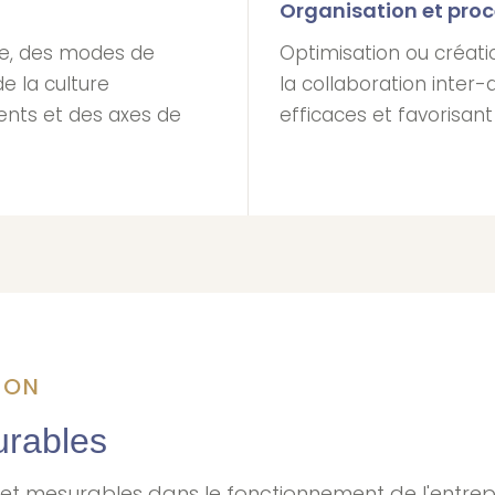
Organisation et pro
lle, des modes de
Optimisation ou créati
 la culture
la collaboration inter
ents et des axes de
efficaces et favorisant 
ION
urables
 et mesurables dans le fonctionnement de l'entrepr