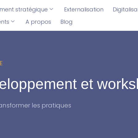
ent stratégique
Externalisation
Digitalis
ents
A propos
Blog
E
veloppement et works
transformer les pratiques