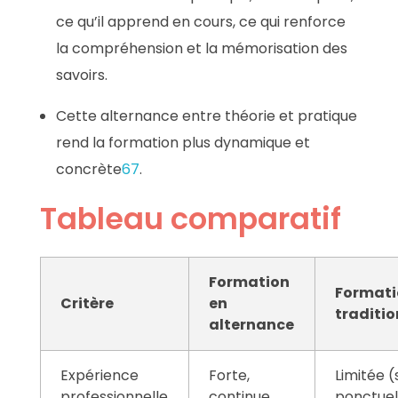
ce qu’il apprend en cours, ce qui renforce
la compréhension et la mémorisation des
savoirs
.
Cette alternance entre théorie et pratique
rend la formation plus dynamique et
concrète
6
7
.
Tableau comparatif
Formation
Format
Critère
en
traditio
alternance
Expérience
Forte,
Limitée 
professionnelle
continue
ponctuel