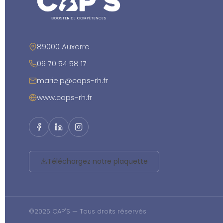
89000 Auxerre
06 70 54 58 17
marie.p@caps-rh.fr
www.caps-rh.fr
Téléchargez notre plaquette
©2025 CAP'S — Tous droits réservés