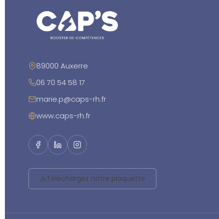
89000 Auxerre
06 70 54 58 17
marie.p@caps-rh.fr
www.caps-rh.fr
Téléchargez notre plaquette