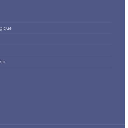
gique
nts