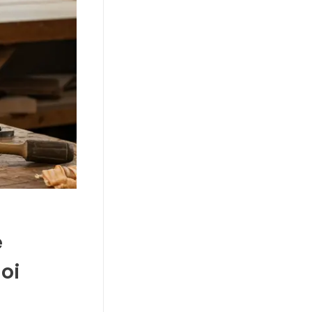
e
loi