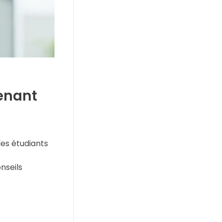
venant
les étudiants
nseils