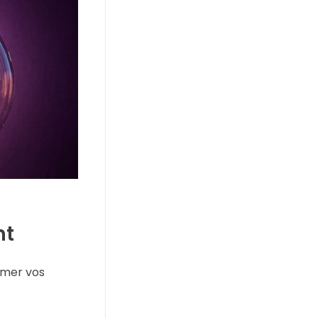
nt
ormer vos