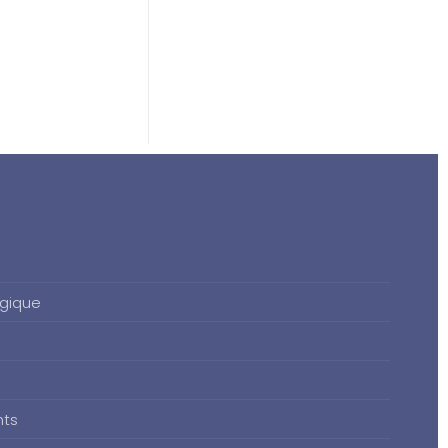
gique
nts