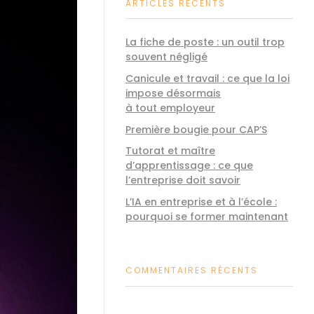
ARTICLES RÉCENTS
La fiche de poste : un outil trop
souvent négligé
Canicule et travail : ce que la loi
impose désormais
à tout employeur
Première bougie pour CAP’S
Tutorat et maître
d’apprentissage : ce que
l’entreprise doit savoir
L’IA en entreprise et à l’école :
pourquoi se former maintenant
COMMENTAIRES RÉCENTS