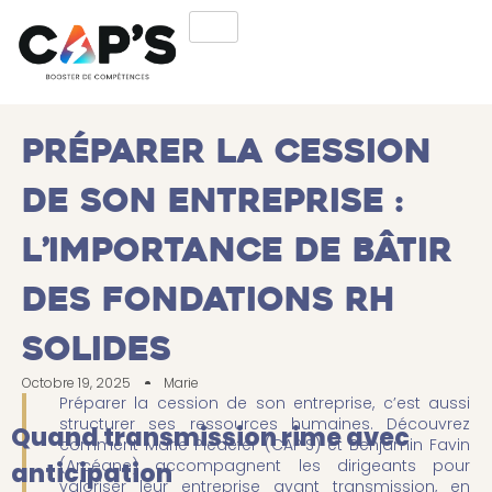
Préparer la cession
de son entreprise :
l’importance de bâtir
des fondations RH
solides
Octobre 19, 2025
Marie
Préparer la cession de son entreprise, c’est aussi
structurer ses ressources humaines. Découvrez
Quand transmission rime avec
comment Marie Piedefer (CAP’S) et Benjamin Favin
(Arcéane) accompagnent les dirigeants pour
anticipation
valoriser leur entreprise avant transmission, en