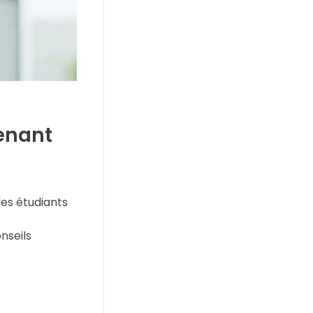
venant
les étudiants
nseils