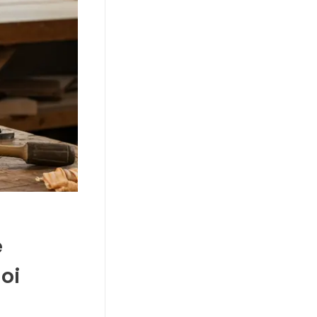
e
loi